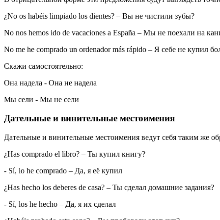
¿No os habéis limpiado los dientes?
– Вы не чистили зубы?
No nos hemos ido de vacaciones a España
– Мы не поехали на ка
No me he comprado un ordenador más rápido
– Я себе не купил б
Скажи самостоятельно:
Она надела
-
Она не надела
Мы сели
-
Мы не сели
Дательные и винительные местоимения
Дательные
и
винительные местоимения
ведут себя таким же обр
¿Has comprado el libro?
– Ты купил книгу?
- Sí, lo he comprado
– Да, я её купил
¿Has hecho los deberes de casa?
– Ты сделал домашние задания?
- Sí, los he hecho
– Да, я их сделал