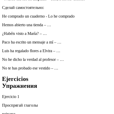
Сделай самостоятельно:
He comprado un cuaderno
-
Lo he comprado
Hemos abierto una tienda
–
…
¿Habéis visto a María?
–
…
Paco ha escrito un mensaje a mí
–
…
Luis ha regalado flores a Elvira
–
…
No he dicho la verdad al profesor
–
…
No te has probado ese vestido
–
…
Ejercicios
Упражнения
Ejercicio 1
Проспрягай глаголы
peinarse