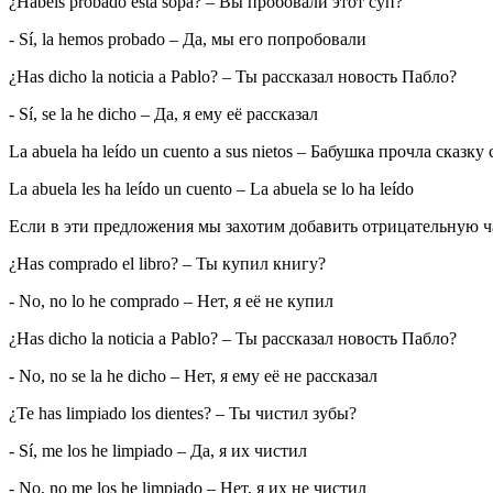
¿Habéis probado esta sopa?
– Вы пробовали этот суп?
- Sí, la hemos probado
– Да, мы его попробовали
¿Has dicho la noticia a Pablo?
– Ты рассказал новость Пабло?
- Sí, se la he dicho
– Да, я ему её рассказал
La abuela ha leído un cuento a sus nietos
– Бабушка прочла сказку
La abuela les ha leído un cuento
–
La abuela se lo ha leído
Если в эти предложения мы захотим добавить отрицательную ч
¿Has comprado el libro?
– Ты купил книгу?
- No, no lo he comprado
– Нет, я её не купил
¿Has dicho la noticia a Pablo?
– Ты рассказал новость Пабло?
- No, no se la he dicho
– Нет, я ему её не рассказал
¿Te has limpiado los dientes?
– Ты чистил зубы?
- Sí, me los he limpiado
– Да, я их чистил
- No, no me los he limpiado
– Нет, я их не чистил