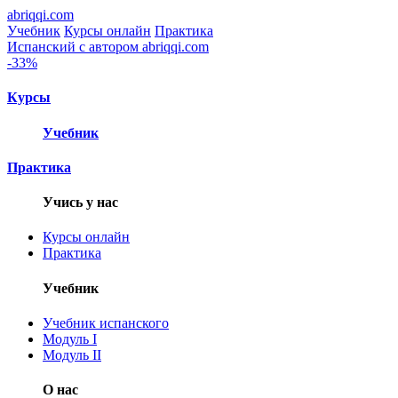
abr
i
qq
i
.com
Учебник
Курсы онлайн
Практика
Испанский с автором
abriqqi.com
-33%
Курсы
Учебник
Практика
Учись у нас
Курсы онлайн
Практика
Учебник
Учебник испанского
Модуль I
Модуль II
О нас