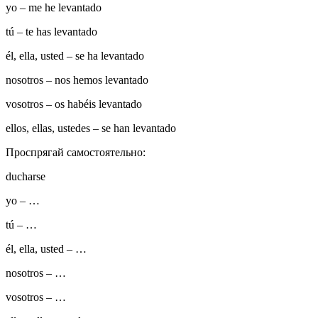
yo – me he levantado
tú – te has levantado
él, ella, usted – se ha levantado
nosotros – nos hemos levantado
vosotros – os habéis levantado
ellos, ellas, ustedes – se han levantado
Проспрягай самостоятельно:
ducharse
yo
– …
tú
– …
él, ella, usted
– …
nosotros
– …
vosotros
– …