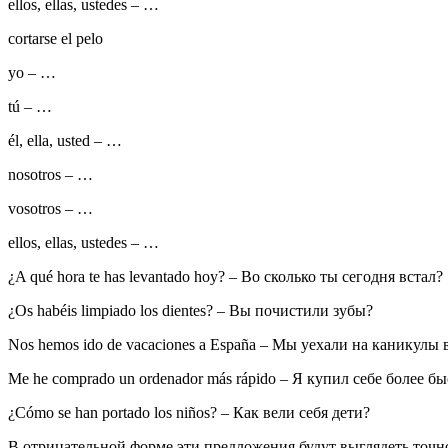
ellos, ellas, ustedes
– …
cortarse el pelo
yo
– …
tú
– …
él, ella, usted
– …
nosotros
– …
vosotros
– …
ellos, ellas, ustedes
– …
¿A qué hora te has levantado hoy?
– Во сколько ты сегодня встал?
¿Os habéis limpiado los dientes?
– Вы почистили зубы?
Nos hemos ido de vacaciones a España
– Мы уехали на каникулы 
Me he comprado un ordenador más rápido
– Я купил себе более б
¿Cómo se han portado los niños?
– Как вели себя дети?
В отрицательной форме эти предложения будут выглядеть точно