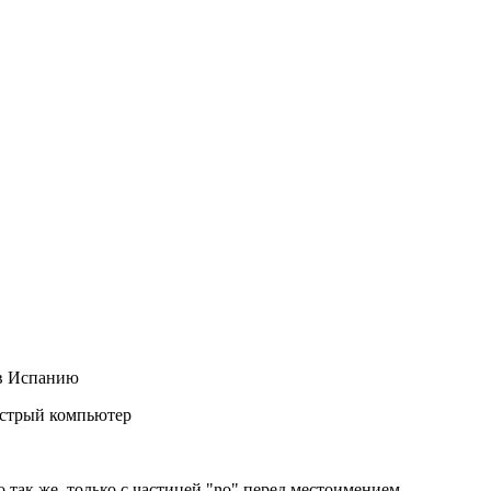
в Испанию
ыстрый компьютер
 так же, только с частицей "no" перед местоимением.